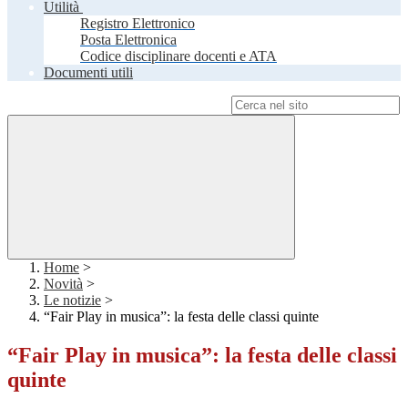
Utilità
Registro Elettronico
Posta Elettronica
Codice disciplinare docenti e ATA
Documenti utili
Campo di ricerca per le pagine del sito
Home
>
Novità
>
Le notizie
>
“Fair Play in musica”: la festa delle classi quinte
“Fair Play in musica”: la festa delle classi
quinte