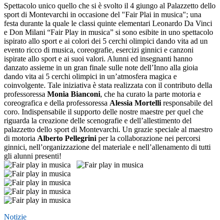
Spettacolo unico quello che si è svolto il 4 giungo al Palazzetto dello
sport di Montevarchi in occasione del "Fair Plai in musica"; una
festa durante la quale le classi quinte elementari Leonardo Da Vinci
e Don Milani “Fair Play in musica” si sono esibite in uno spettacolo
ispirato allo sport e ai colori dei 5 cerchi olimpici dando vita ad un
evento ricco di musica, coreografie, esercizi ginnici e canzoni
ispirate allo sport e ai suoi valori. Alunni ed insegnanti hanno
danzato assieme in un gran finale sulle note dell’Inno alla gioia
dando vita ai 5 cerchi olimpici in
un’atmosfera magica e
coinvolgente. Tale iniziativa è stata realizzata con il contributo della
professoressa
Monia Bianconi
, che ha curato la parte motoria e
coreografica e della professoressa
Alessia Mortelli
responsabile del
coro. Indispensabile il supporto delle nostre maestre per quel che
riguarda la creazione delle scenografie e dell’allestimento del
palazzetto dello sport di Montevarchi. Un grazie speciale al maestro
di motoria
Alberto Pellegrini
per la collaborazione nei percorsi
ginnici, nell’organizzazione del materiale e nell’allenamento di tutti
gli alunni presenti!
Notizie