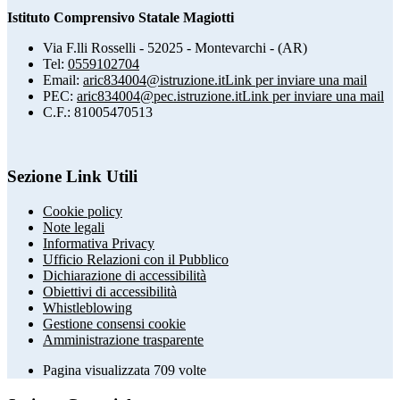
Istituto Comprensivo Statale Magiotti
Via F.lli Rosselli - 52025 - Montevarchi - (AR)
Tel:
0559102704
Email:
aric834004@istruzione.it
Link per inviare una mail
PEC:
aric834004@pec.istruzione.it
Link per inviare una mail
C.F.: 81005470513
Sezione Link Utili
Cookie policy
Note legali
Informativa Privacy
Ufficio Relazioni con il Pubblico
Dichiarazione di accessibilità
Obiettivi di accessibilità
Whistleblowing
Gestione consensi cookie
Amministrazione trasparente
Pagina visualizzata
709
volte