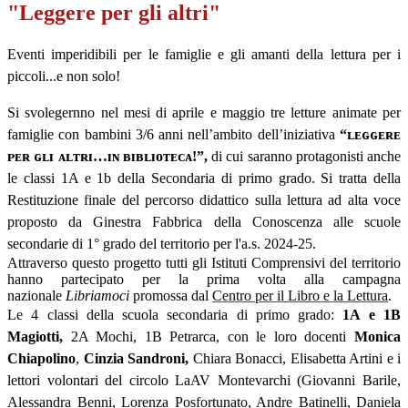
"Leggere per gli altri"
Eventi imperidibili per le famiglie e gli amanti della lettura per i
piccoli...e non solo!
Si svolegernno nel mesi di aprile
e maggio tre
letture animate per
famiglie con bambini 3/6 anni
nell’ambito dell’iniziativa
“ʟᴇɢɢᴇʀᴇ
ᴘᴇʀ ɢʟɪ ᴀʟᴛʀɪ…ɪɴ ʙɪʙʟɪᴏᴛᴇᴄᴀ!
”,
di cui saranno protagonisti anche
le classi 1A e 1b della Secondaria di primo grado. Si tratta della
Restituzione finale del percorso didattico sulla lettura ad alta voce
proposto da Ginestra Fabbrica della Conoscenza alle scuole
secondarie di 1° grado del territorio per l'a.s. 2024-25.
Attraverso questo progetto tutti gli Istituti Comprensivi del territorio
hanno partecipato per la prima volta alla campagna
nazionale
Libriamoci
promossa dal
Centro per il Libro e la Lettura
.
Le 4 classi della scuola secondaria di primo grado:
1A e 1B
Magiotti,
2A Mochi, 1B Petrarca
,
con le loro docenti
Monica
Chiapolino
,
Cinzia Sandroni,
Chiara Bonacci, Elisabetta Artini
e i
lettori
volontari del circolo LaAV Montevarchi (Giovanni Barile,
Alessandra Benni, Lorenza Posfortunato, Andre Batinelli, Daniela