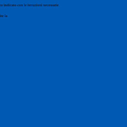
o indicato con le istruzioni necessarie.
ite la
Login Spaggiari