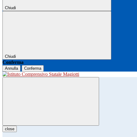
Chiudi
Chiudi
Conferma
Annulla
Conferma
close