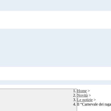
Home
>
Novità
>
Le notizie
>
Il “Carnevale dei raga