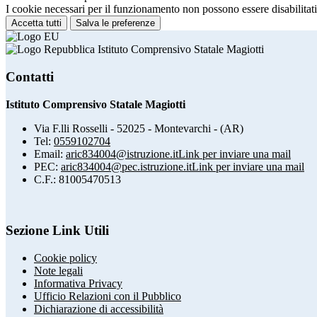
I cookie necessari per il funzionamento non possono essere disabilitati.
Accetta tutti
Salva le preferenze
Istituto Comprensivo Statale Magiotti
Contatti
Istituto Comprensivo Statale Magiotti
Via F.lli Rosselli - 52025 - Montevarchi - (AR)
Tel:
0559102704
Email:
aric834004@istruzione.it
Link per inviare una mail
PEC:
aric834004@pec.istruzione.it
Link per inviare una mail
C.F.: 81005470513
Sezione Link Utili
Cookie policy
Note legali
Informativa Privacy
Ufficio Relazioni con il Pubblico
Dichiarazione di accessibilità