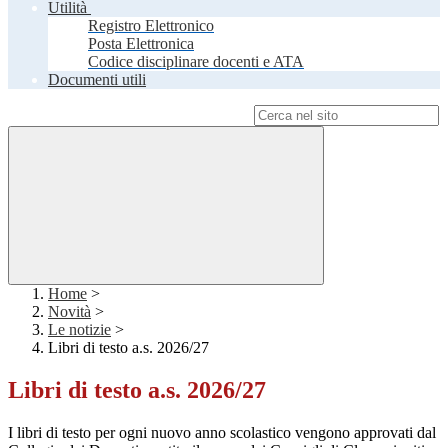
Utilità
Registro Elettronico
Posta Elettronica
Codice disciplinare docenti e ATA
Documenti utili
Campo di ricerca per le pagine del sito
Home
>
Novità
>
Le notizie
>
Libri di testo a.s. 2026/27
Libri di testo a.s. 2026/27
I libri di testo per ogni nuovo anno scolastico vengono approvati dal