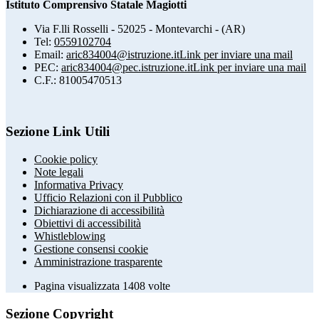
Istituto Comprensivo Statale Magiotti
Via F.lli Rosselli - 52025 - Montevarchi - (AR)
Tel:
0559102704
Email:
aric834004@istruzione.it
Link per inviare una mail
PEC:
aric834004@pec.istruzione.it
Link per inviare una mail
C.F.: 81005470513
Sezione Link Utili
Cookie policy
Note legali
Informativa Privacy
Ufficio Relazioni con il Pubblico
Dichiarazione di accessibilità
Obiettivi di accessibilità
Whistleblowing
Gestione consensi cookie
Amministrazione trasparente
Pagina visualizzata
1408
volte
Sezione Copyright