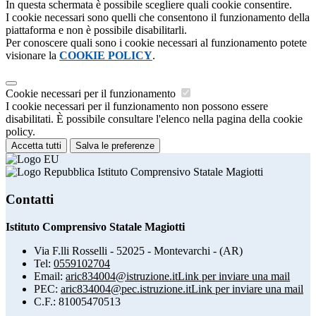
In questa schermata è possibile scegliere quali cookie consentire.
I cookie necessari sono quelli che consentono il funzionamento della
piattaforma e non è possibile disabilitarli.
Per conoscere quali sono i cookie necessari al funzionamento potete
visionare la
COOKIE POLICY
.
Cookie necessari per il funzionamento
I cookie necessari per il funzionamento non possono essere
disabilitati. È possibile consultare l'elenco nella pagina della cookie
policy.
Accetta tutti
Salva le preferenze
Istituto Comprensivo Statale Magiotti
Contatti
Istituto Comprensivo Statale Magiotti
Via F.lli Rosselli - 52025 - Montevarchi - (AR)
Tel:
0559102704
Email:
aric834004@istruzione.it
Link per inviare una mail
PEC:
aric834004@pec.istruzione.it
Link per inviare una mail
C.F.: 81005470513