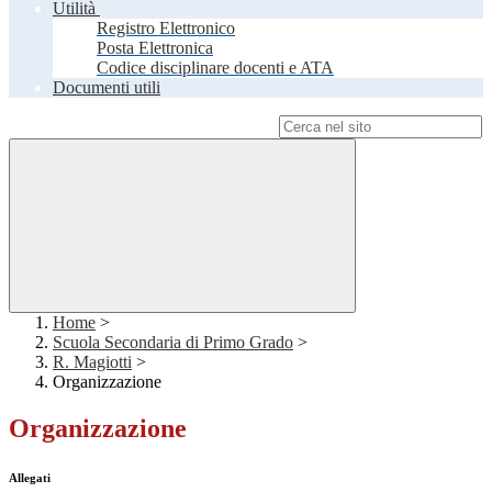
Utilità
Registro Elettronico
Posta Elettronica
Codice disciplinare docenti e ATA
Documenti utili
Campo di ricerca per le pagine del sito
Home
>
Scuola Secondaria di Primo Grado
>
R. Magiotti
>
Organizzazione
Organizzazione
Allegati