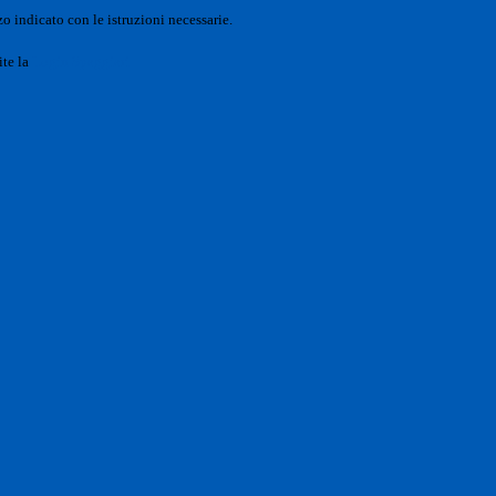
o indicato con le istruzioni necessarie.
ite la
Login Spaggiari