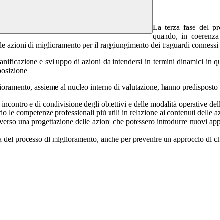
La terza fase del pr
quando, in coerenza 
 le azioni di miglioramento per il raggiungimento dei traguardi connessi 
anificazione e sviluppo di azioni da intendersi in termini dinamici in q
sposizione
glioramento, assieme al nucleo interno di valutazione, hanno predisposto i
incontro e di condivisione degli obiettivi e delle modalità operative del
o le competenze professionali più utili in relazione ai contenuti delle a
raverso una progettazione delle azioni che potessero introdurre nuovi app
el processo di miglioramento, anche per prevenire un approccio di chi