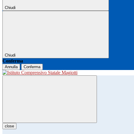
Chiudi
Chiudi
Conferma
Annulla
Conferma
close