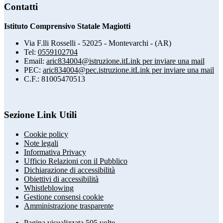
Contatti
Istituto Comprensivo Statale Magiotti
Via F.lli Rosselli - 52025 - Montevarchi - (AR)
Tel:
0559102704
Email:
aric834004@istruzione.it
Link per inviare una mail
PEC:
aric834004@pec.istruzione.it
Link per inviare una mail
C.F.: 81005470513
Sezione Link Utili
Cookie policy
Note legali
Informativa Privacy
Ufficio Relazioni con il Pubblico
Dichiarazione di accessibilità
Obiettivi di accessibilità
Whistleblowing
Gestione consensi cookie
Amministrazione trasparente
Pagina visualizzata
505
volte