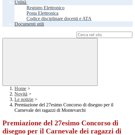
Utilità
Registro Elettronico
Posta Elettronica
Codice disciplinare docenti e ATA
Documenti utili
Campo di ricerca per le pagine del sito
Home
>
Novità
>
Le notizie
>
Premiazione del 27esimo Concorso di disegno per il
Carnevale dei ragazzi di Montevarchi
Premiazione del 27esimo Concorso di
disegno per il Carnevale dei ragazzi di