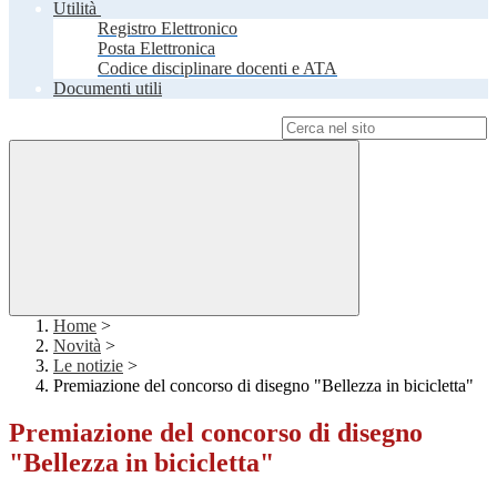
Utilità
Registro Elettronico
Posta Elettronica
Codice disciplinare docenti e ATA
Documenti utili
Campo di ricerca per le pagine del sito
Home
>
Novità
>
Le notizie
>
Premiazione del concorso di disegno "Bellezza in bicicletta"
Premiazione del concorso di disegno
"Bellezza in bicicletta"