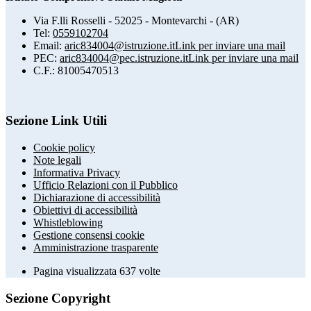
Via F.lli Rosselli - 52025 - Montevarchi - (AR)
Tel:
0559102704
Email:
aric834004@istruzione.it
Link per inviare una mail
PEC:
aric834004@pec.istruzione.it
Link per inviare una mail
C.F.: 81005470513
Sezione Link Utili
Cookie policy
Note legali
Informativa Privacy
Ufficio Relazioni con il Pubblico
Dichiarazione di accessibilità
Obiettivi di accessibilità
Whistleblowing
Gestione consensi cookie
Amministrazione trasparente
Pagina visualizzata
637
volte
Sezione Copyright