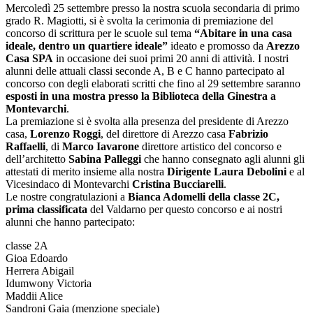
Mercoledì 25 settembre presso la nostra scuola secondaria di primo
grado R. Magiotti, si è svolta la cerimonia di premiazione del
concorso di scrittura per le scuole sul tema
“Abitare in una casa
ideale, dentro un quartiere ideale”
ideato e promosso da
Arezzo
Casa SPA
in occasione dei suoi primi 20 anni di attività. I nostri
alunni delle attuali classi seconde A, B e C hanno partecipato al
concorso con degli elaborati scritti che fino al 29 settembre saranno
esposti in una mostra presso la Biblioteca della Ginestra a
Montevarchi
.
La premiazione si è svolta alla presenza del presidente di Arezzo
casa,
Lorenzo Roggi
, del direttore di Arezzo casa
Fabrizio
Raffaelli
, di
Marco Iavarone
direttore artistico del concorso e
dell’architetto
Sabina Palleggi
che hanno consegnato agli alunni gli
attestati di merito insieme alla nostra
Dirigente
Laura Debolini
e al
Vicesindaco di Montevarchi
Cristina Bucciarelli
.
Le nostre congratulazioni a
Bianca Adomelli della classe 2C,
prima classificata
del Valdarno per questo concorso e ai nostri
alunni che hanno partecipato:
classe 2A
Gioa Edoardo
Herrera Abigail
Idumwony Victoria
Maddii Alice
Sandroni Gaia (menzione speciale)