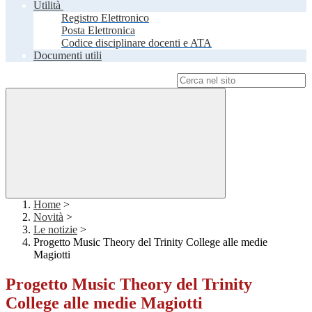
Utilità
Registro Elettronico
Posta Elettronica
Codice disciplinare docenti e ATA
Documenti utili
Campo di ricerca per le pagine del sito
Home
>
Novità
>
Le notizie
>
Progetto Music Theory del Trinity College alle medie
Magiotti
Progetto Music Theory del Trinity
College alle medie Magiotti