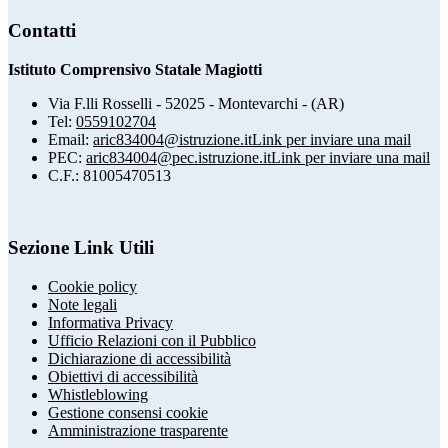
Contatti
Istituto Comprensivo Statale Magiotti
Via F.lli Rosselli - 52025 - Montevarchi - (AR)
Tel:
0559102704
Email:
aric834004@istruzione.it
Link per inviare una mail
PEC:
aric834004@pec.istruzione.it
Link per inviare una mail
C.F.: 81005470513
Sezione Link Utili
Cookie policy
Note legali
Informativa Privacy
Ufficio Relazioni con il Pubblico
Dichiarazione di accessibilità
Obiettivi di accessibilità
Whistleblowing
Gestione consensi cookie
Amministrazione trasparente