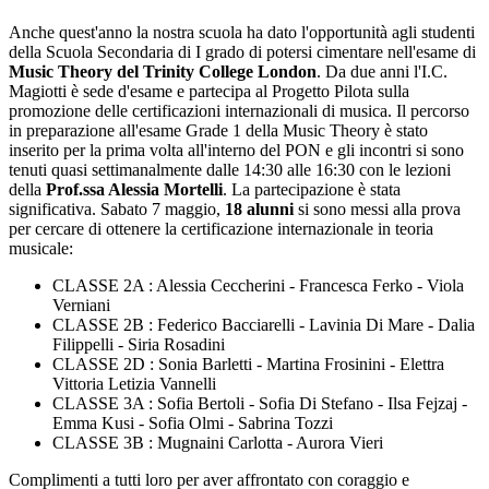
Anche quest'anno la nostra scuola ha dato l'opportunità agli studenti
della Scuola Secondaria di I grado di potersi cimentare nell'esame di
Music Theory del Trinity College London
. D
a due anni l'I.C.
Magiotti è sede d'esame e partecipa al Progetto Pilota sulla
promozione delle certificazioni internazionali di musica. Il percorso
in preparazione all'esame Grade 1 della Music Theory è stato
inserito per la prima volta all'interno del PON e gli incontri si sono
tenuti quasi settimanalmente dalle 14:30 alle 16:30 con le lezioni
della
Prof.ssa Alessia Mortelli
. La partecipazione è stata
significativa.
Sabato 7 maggio,
18 alunni
si sono messi alla prova
per cercare di ottenere la certificazione internazionale in teoria
musicale:
CLASSE 2A : Alessia Ceccherini - Francesca Ferko - Viola
Verniani
CLASSE 2B : Federico Bacciarelli - Lavinia Di Mare - Dalia
Filippelli - Siria Rosadini
CLASSE 2D : Sonia Barletti - Martina Frosinini - Elettra
Vittoria Letizia Vannelli
CLASSE 3A : Sofia Bertoli - Sofia Di Stefano - Ilsa Fejzaj -
Emma Kusi - Sofia Olmi - Sabrina Tozzi
CLASSE 3B : Mugnaini Carlotta - Aurora Vieri
Complimenti a tutti loro per aver affrontato con coraggio e