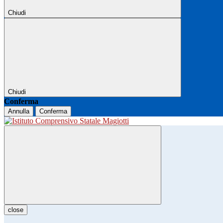
Chiudi
Chiudi
Conferma
Annulla
Conferma
close