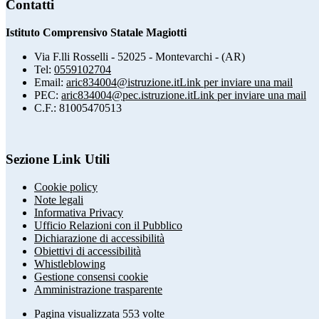
Contatti
Istituto Comprensivo Statale Magiotti
Via F.lli Rosselli - 52025 - Montevarchi - (AR)
Tel:
0559102704
Email:
aric834004@istruzione.it
Link per inviare una mail
PEC:
aric834004@pec.istruzione.it
Link per inviare una mail
C.F.: 81005470513
Sezione Link Utili
Cookie policy
Note legali
Informativa Privacy
Ufficio Relazioni con il Pubblico
Dichiarazione di accessibilità
Obiettivi di accessibilità
Whistleblowing
Gestione consensi cookie
Amministrazione trasparente
Pagina visualizzata
553
volte