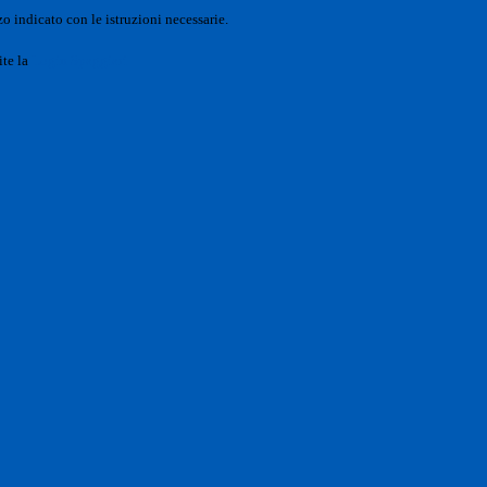
o indicato con le istruzioni necessarie.
ite la
Login Spaggiari