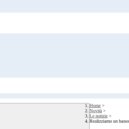
Home
>
Novità
>
Le notizie
>
Realizziamo un basso