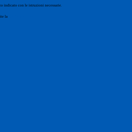
o indicato con le istruzioni necessarie.
ite la
Login Spaggiari