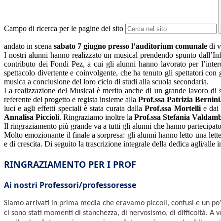
Campo di ricerca per le pagine del sito
andato in scena
sabato 7 giugno presso l’auditorium comunale
di v
I nostri alunni hanno realizzato un musical prendendo spunto dall’In
contributo dei Fondi Pez, a cui gli alunni hanno lavorato per l’inter
spettacolo divertente e coinvolgente, che ha tenuto gli spettatori con gl
musica a conclusione del loro ciclo di studi alla scuola secondaria.
La realizzazione del Musical è merito anche di un grande lavoro di 
referente del progetto e regista insieme alla
Prof.ssa Patrizia Bernini
luci e agli effetti speciali è stata curata dalla
Prof.ssa Mortelli
e dai
Annalisa Piccioli
. Ringraziamo inoltre la
Prof.ssa Stefania Valdamb
Il ringraziamento più grande va a tutti gli alunni che hanno partecipat
Molto emozionante il finale a sorpresa: gli alunni hanno letto una lette
e di crescita. Di seguito la trascrizione integrale della dedica agli/alle
RINGRAZIAMENTO PER I PROF
Ai nostri Professori/professoresse
Siamo arrivati in prima media che eravamo piccoli, confusi e un po'
ci sono stati momenti di stanchezza, di nervosismo, di difficoltà.