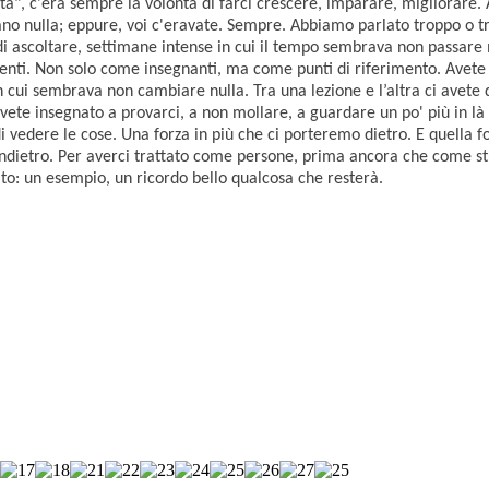
", c'era sempre la volontà di farci crescere, imparare, migliorare. A 
vano nulla; eppure, voi c'eravate. Sempre. Abbiamo parlato troppo o tr
 ascoltare, settimane intense in cui il tempo sembrava non passare m
senti. Non solo come insegnanti, ma come punti di riferimento. Avete 
n cui sembrava non cambiare nulla. Tra una lezione e l’altra ci avete 
 avete insegnato a provarci, a non mollare, a guardare un po' più in l
edere le cose. Una forza in più che ci porteremo dietro. E quella forz
ati indietro. Per averci trattato come persone, prima ancora che come
iato: un esempio, un ricordo bello qualcosa che resterà.