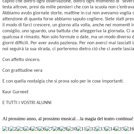
capito che dietro ogni osservazione, dietro ogni momento di "severità
testa altrove, presi da mille pensieri che con la scuola non c’entra
Abbiamo avuto giornate storte, mattine in cui non avevamo voglia di
attenzione di quanta forse abbiamo saputo cogliere. Siete stati pre
il modo di farci crescere, un giorno alla volta, anche nei momenti i
consiglio, uno sguardo, una battuta che alleggeriva la giornata. Ci
qualcosa è rimasto. Non solo formule o date, ma un modo diverso di v
giorni difficili. Per aver avuto pazienza. Per non averci mai lasci
noi seguirà la sua strada, ci porteremo dietro ciò che ci avete lasc
Con affetto sincero.
Con gratitudine vera
E con quella nostalgia che si prova solo per le cose importanti.
Kaur Gurneet
E TUTTI I VOSTRI ALUNNI
Al prossimo anno, al prossimo musical…la magia del teatro continua!