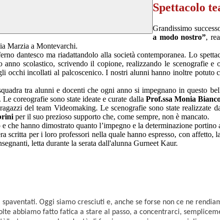
Spettacolo te
Grandissimo successo 
a modo nostro”
, re
ia Marzia a Montevarchi.
ferno dantesco ma riadattandolo alla società contemporanea. Lo spettaco
o anno scolastico, scrivendo il copione, realizzando le scenografie e o
i occhi incollati al palcoscenico. I nostri alunni hanno inoltre potuto cim
squadra tra alunni e docenti che ogni anno si impegnano in questo bel
. Le coreografie sono state ideate e curate dalla
Prof.ssa Monia Bianc
 ragazzi del team Videomaking. Le scenografie sono state realizzate da
rini
per il suo prezioso supporto che, come sempre, non è mancato.
o e che hanno dimostrato quanto l’impegno e la determinazione portino a 
ra scritta per i loro professori nella quale hanno espresso, con affetto, 
 insegnanti, letta durante la serata dall'alunna Gurneet Kaur.
 spaventati. Oggi siamo cresciuti e, anche se forse non ce ne rendiam
 A volte abbiamo fatto fatica a stare al passo, a concentrarci, sempl