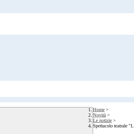
Home
>
Novità
>
Le notizie
>
Spettacolo teatrale "