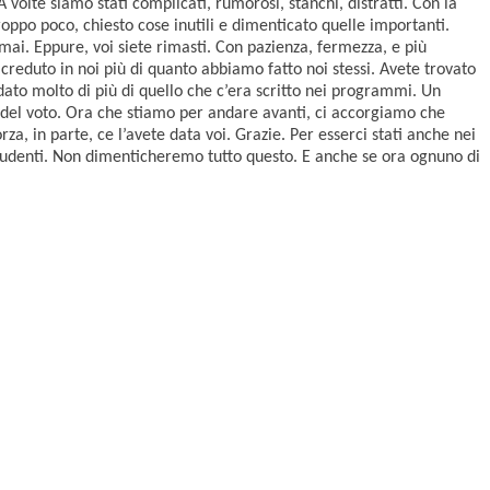
volte siamo stati complicati, rumorosi, stanchi, distratti. Con la
oppo poco, chiesto cose inutili e dimenticato quelle importanti.
ai. Eppure, voi siete rimasti. Con pazienza, fermezza, e più
creduto in noi più di quanto abbiamo fatto noi stessi. Avete trovato
dato molto di più di quello che c’era scritto nei programmi. Un
à del voto. Ora che stiamo per andare avanti, ci accorgiamo che
a, in parte, ce l’avete data voi. Grazie. Per esserci stati anche nei
 studenti. Non dimenticheremo tutto questo. E anche se ora ognuno di