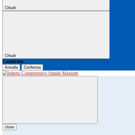
Chiudi
Chiudi
Conferma
Annulla
Conferma
close