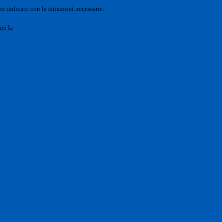
o indicato con le istruzioni necessarie.
ite la
Login Spaggiari