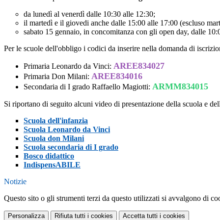
da lunedì al venerdì dalle 10:30 alle 12:30;
il martedì e il giovedi anche dalle 15:00 alle 17:00 (escluso mar
sabato 15 gennaio, in concomitanza con gli open day, dalle 10:0
Per le scuole dell'obbligo i codici da inserire nella domanda di iscrizi
AREE834027
Primaria Leonardo da Vinci:
AREE834016
Primaria Don Milani:
ARMM834015
Secondaria di I grado Raffaello Magiotti:
Si riportano di seguito alcuni video di presentazione della scuola e dell
Scuola dell'infanzia
Scuola Leonardo da Vinci
Scuola don Milani
Scuola secondaria di I grado
Bosco didattico
IndispensABILE
Notizie
Questo sito o gli strumenti terzi da questo utilizzati si avvalgono di coo
Personalizza
Rifiuta tutti
i cookies
Accetta tutti
i cookies