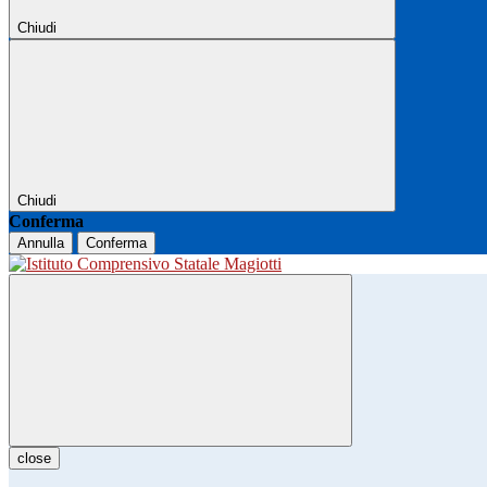
Chiudi
Chiudi
Conferma
Annulla
Conferma
close