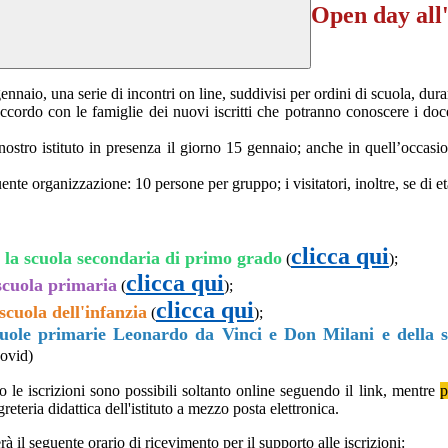
Open day all'
nnaio, una serie di incontri on line, suddivisi per ordini di scuola, duran
ordo con le famiglie dei nuovi iscritti che potranno conoscere i docent
del nostro istituto in presenza il giorno 15 gennaio; anche in quell’occa
nte organizzazione: 10 persone per gruppo; i visitatori, inoltre, se di e
clicca qui
r la scuola secondaria di primo grado
(
);
clicca qui
 scuola primaria
(
);
clicca qui
scuola dell'infanzia
(
);
 scuole primarie Leonardo da Vinci e Don Milani e della 
Covid)
o le iscrizioni sono possibili soltanto online seguendo il link, mentre
p
reteria didattica dell'istituto a mezzo posta elettronica.
rà il seguente orario di ricevimento per il supporto alle iscrizioni: