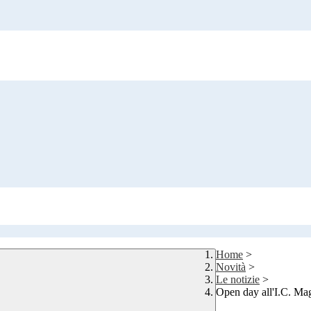
Home
>
Novità
>
Le notizie
>
Open day all'I.C. Mag