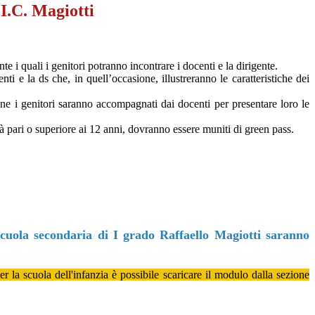
I.C. Magiotti
te i quali i genitori potranno incontrare i docenti e la dirigente.
i e la ds che, in quell’occasione, illustreranno le caratteristiche dei
sione i genitori saranno accompagnati dai docenti per presentare loro le
tà pari o superiore ai 12 anni, dovranno essere muniti di green pass.
scuola secondaria di I grado Raffaello Magiotti saranno
er la scuola dell'infanzia è possibile scaricare il modulo dalla sezione