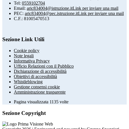
Tel:
0559102704
Email:
aric834004@istruzione.it
Link per inviare una mail
PEC:
aric834004@pec.istruzione.it
Link per inviare una mail
C.F.: 81005470513
Sezione Link Utili
Cookie policy
Note legali
Informativa Privacy
Ufficio Relazioni con il Pubblico
Dichiarazione di accessibilità
Obiettivi di accessibilità
Whistleblowing
Gestione consensi cookie
Amministrazione trasparente
Pagina visualizzata
1135
volte
Sezione Copyright