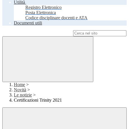
Utilità
Registro Elettronico
Posta Elettronica
Codice disciplinare docenti e ATA
Documenti utili
Campo di ricerca per le pagine del sito
Home
>
Novità
>
Le notizie
>
Certificazioni Trinity 2021