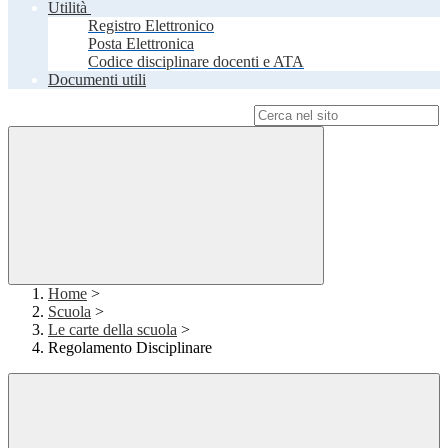
Utilità
Registro Elettronico
Posta Elettronica
Codice disciplinare docenti e ATA
Documenti utili
Campo di ricerca per le pagine del sito
Home
>
Scuola
>
Le carte della scuola
>
Regolamento Disciplinare