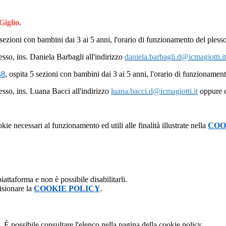
 Giglio
.
 sezioni con bambini dai 3 ai 5 anni, l'orario di funzionamento del plesso
esso, ins. Daniela Barbagli all'indirizzo
daniela.barbagli.d@icmagiotti.it
48
, ospita 5 sezioni con bambini dai 3 ai 5 anni, l'orario di funzionament
esso, ins. Luana Bacci all'indirizzo
luana.bacci.d@icmagiotti.it
oppure 
kie necessari al funzionamento ed utili alle finalità illustrate nella
COO
attaforma e non è possibile disabilitarli.
isionare la
COOKIE POLICY
.
 È possibile consultare l'elenco nella pagina della cookie policy.