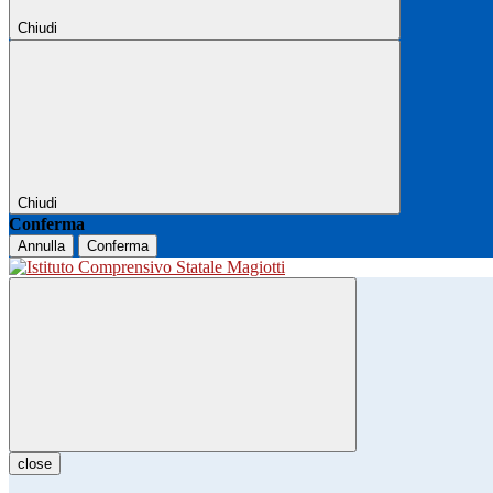
Chiudi
Chiudi
Conferma
Annulla
Conferma
close