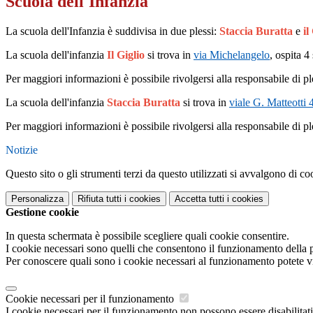
Scuola dell'Infanzia
La scuola dell'Infanzia è suddivisa in due plessi:
Staccia Buratta
e
il
La scuola dell'infanzia
Il Giglio
si trova in
via Michelangelo
, ospita 4
Per maggiori informazioni è possibile rivolgersi alla responsabile di pl
La scuola dell'infanzia
Staccia Buratta
si trova in
viale G. Matteotti 
Per maggiori informazioni è possibile rivolgersi alla responsabile di pl
Notizie
Questo sito o gli strumenti terzi da questo utilizzati si avvalgono di coo
Personalizza
Rifiuta tutti
i cookies
Accetta tutti
i cookies
Gestione cookie
In questa schermata è possibile scegliere quali cookie consentire.
I cookie necessari sono quelli che consentono il funzionamento della pi
Per conoscere quali sono i cookie necessari al funzionamento potete v
Cookie necessari per il funzionamento
I cookie necessari per il funzionamento non possono essere disabilitati.