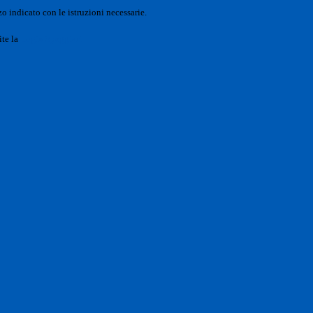
o indicato con le istruzioni necessarie.
ite la
Login Spaggiari