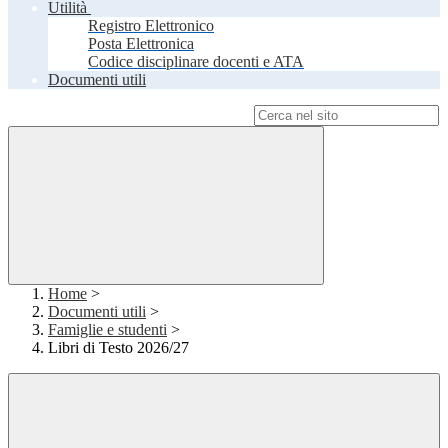
Utilità
Registro Elettronico
Posta Elettronica
Codice disciplinare docenti e ATA
Documenti utili
Campo di ricerca per le pagine del sito
Home
>
Documenti utili
>
Famiglie e studenti
>
Libri di Testo 2026/27