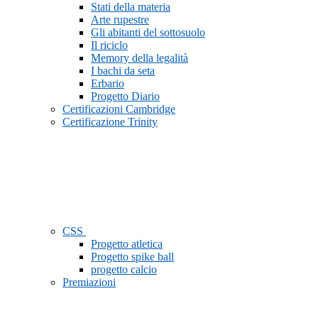
Stati della materia
Arte rupestre
Gli abitanti del sottosuolo
Il riciclo
Memory della legalità
I bachi da seta
Erbario
Progetto Diario
Certificazioni Cambridge
Certificazione Trinity
CSS
Progetto atletica
Progetto spike ball
progetto calcio
Premiazioni