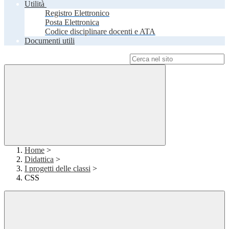
Utilità
Registro Elettronico
Posta Elettronica
Codice disciplinare docenti e ATA
Documenti utili
Campo di ricerca per le pagine del sito
Home
>
Didattica
>
I progetti delle classi
>
CSS