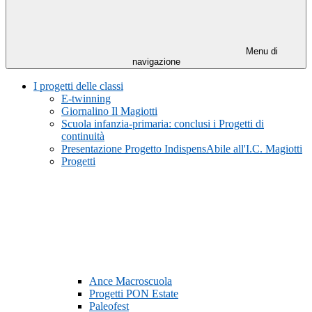
Menu di
navigazione
I progetti delle classi
E-twinning
Giornalino Il Magiotti
Scuola infanzia-primaria: conclusi i Progetti di
continuità
Presentazione Progetto IndispensAbile all'I.C. Magiotti
Progetti
Ance Macroscuola
Progetti PON Estate
Paleofest