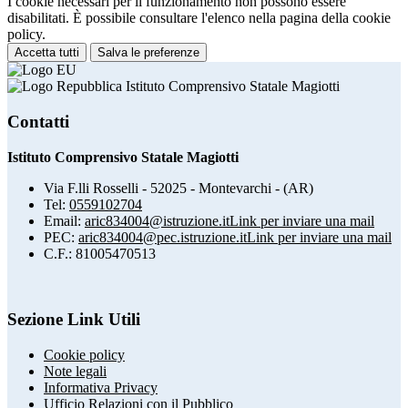
I cookie necessari per il funzionamento non possono essere
disabilitati. È possibile consultare l'elenco nella pagina della cookie
policy.
Accetta tutti
Salva le preferenze
Istituto Comprensivo Statale Magiotti
Contatti
Istituto Comprensivo Statale Magiotti
Via F.lli Rosselli - 52025 - Montevarchi - (AR)
Tel:
0559102704
Email:
aric834004@istruzione.it
Link per inviare una mail
PEC:
aric834004@pec.istruzione.it
Link per inviare una mail
C.F.: 81005470513
Sezione Link Utili
Cookie policy
Note legali
Informativa Privacy
Ufficio Relazioni con il Pubblico