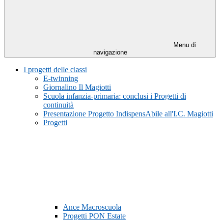
Menu di
navigazione
I progetti delle classi
E-twinning
Giornalino Il Magiotti
Scuola infanzia-primaria: conclusi i Progetti di
continuità
Presentazione Progetto IndispensAbile all'I.C. Magiotti
Progetti
Ance Macroscuola
Progetti PON Estate