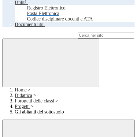
Utilità
Registro Elettronico
Posta Elettronica
Codice disciplinare docenti e ATA
Documenti utili
Campo di ricerca per le pagine del sito
Home
>
Didattica
>
I progetti delle classi
>
Progetti
>
Gli abitanti del sottosuolo