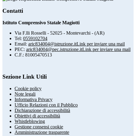
Contatti
Istituto Comprensivo Statale Magiotti
Via F.lli Rosselli - 52025 - Montevarchi - (AR)
Tel:
0559102704
Email:
aric834004@istruzione.it
Link per inviare una mail
PEC:
aric834004@pec.istruzione.it
Link per inviare una mail
C.F.: 81005470513
Sezione Link Utili
Cookie policy
Note legali
Informativa Privacy
Ufficio Relazioni con il Pubblico
Dichiarazione di accessibilità
Obiettivi di accessibilità
Whistleblowing
Gestione consensi cookie
Amministrazione trasparente