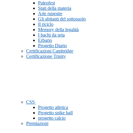
Paleofest
Stati della materia
Arte rupestre
Gli abitanti del sottosuolo
Il riciclo
Memory della legalità
I bachi da seta
Erbario
Progetto Diario
Certificazioni Cambridge
Certificazione Trinity
CSS
Progetto atletica
Progetto spike ball
progetto calcio
Premiazioni