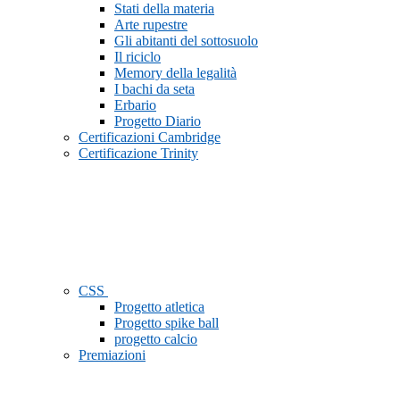
Stati della materia
Arte rupestre
Gli abitanti del sottosuolo
Il riciclo
Memory della legalità
I bachi da seta
Erbario
Progetto Diario
Certificazioni Cambridge
Certificazione Trinity
CSS
Progetto atletica
Progetto spike ball
progetto calcio
Premiazioni