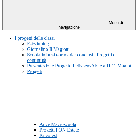
Menu di
navigazione
I progetti delle classi
E-twinning
Giornalino Il Magiotti
Scuola infanzia-primaria: conclusi i Progetti di
continuità
Presentazione Progetto IndispensAbile all'I.C. Magiotti
Progetti
Ance Macroscuola
Progetti PON Estate
Paleofest