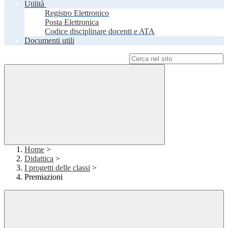
Utilità
Registro Elettronico
Posta Elettronica
Codice disciplinare docenti e ATA
Documenti utili
Campo di ricerca per le pagine del sito
Home
>
Didattica
>
I progetti delle classi
>
Premiazioni