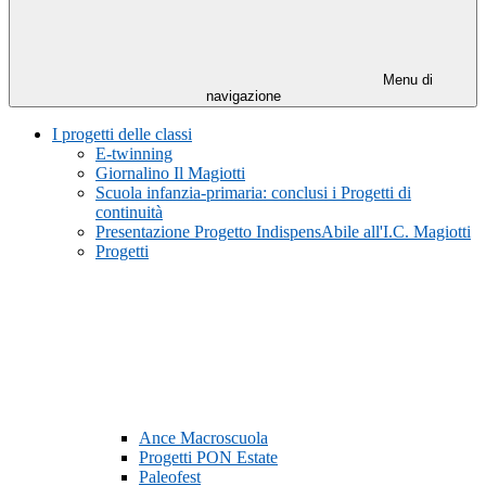
Menu di
navigazione
I progetti delle classi
E-twinning
Giornalino Il Magiotti
Scuola infanzia-primaria: conclusi i Progetti di
continuità
Presentazione Progetto IndispensAbile all'I.C. Magiotti
Progetti
Ance Macroscuola
Progetti PON Estate
Paleofest