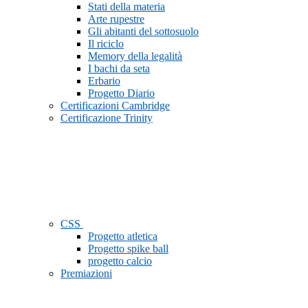
Stati della materia
Arte rupestre
Gli abitanti del sottosuolo
Il riciclo
Memory della legalità
I bachi da seta
Erbario
Progetto Diario
Certificazioni Cambridge
Certificazione Trinity
CSS
Progetto atletica
Progetto spike ball
progetto calcio
Premiazioni