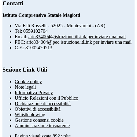
Contatti
Istituto Comprensivo Statale Magiotti
Via F.lli Rosselli - 52025 - Montevarchi - (AR)
Tel:
0559102704
Email:
aric834004@istruzione.it
Link per inviare una mail
PEC:
aric834004@pec.istruzione.it
Link per inviare una mail
C.F.: 81005470513
Sezione Link Utili
Cookie policy
Note legali
Informativa Privacy
Ufficio Relazioni con il Pubblico
Dichiarazione di accessibilità
Obiettivi di accessibilità
Whistleblowing
Gestione consensi cookie
Amministrazione trasparente
Pagina visualizzata
892
volte