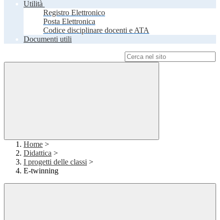
Utilità
Registro Elettronico
Posta Elettronica
Codice disciplinare docenti e ATA
Documenti utili
Campo di ricerca per le pagine del sito
Home
>
Didattica
>
I progetti delle classi
>
E-twinning