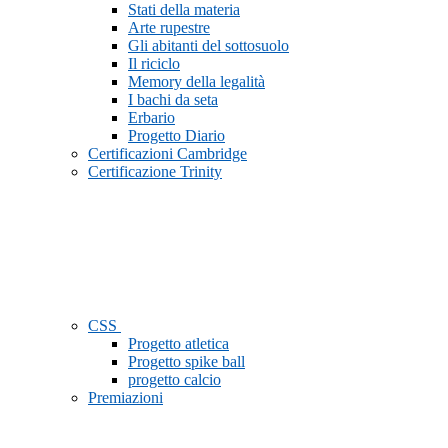
Stati della materia
Arte rupestre
Gli abitanti del sottosuolo
Il riciclo
Memory della legalità
I bachi da seta
Erbario
Progetto Diario
Certificazioni Cambridge
Certificazione Trinity
CSS
Progetto atletica
Progetto spike ball
progetto calcio
Premiazioni