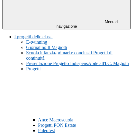
Menu di
navigazione
I progetti delle classi
E-twinning
Giornalino Il Magiotti
Scuola infanzia-primaria: conclusi i Progetti di
continuità
Presentazione Progetto IndispensAbile all'I.C. Magiotti
Progetti
Ance Macroscuola
Progetti PON Estate
Paleofest