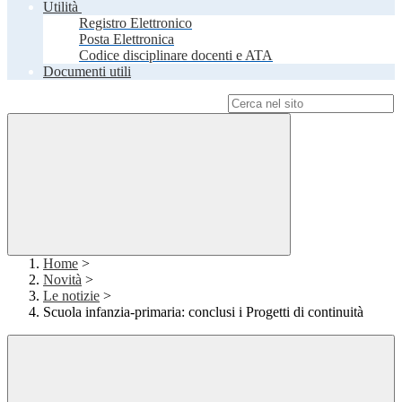
Utilità
Registro Elettronico
Posta Elettronica
Codice disciplinare docenti e ATA
Documenti utili
Campo di ricerca per le pagine del sito
Home
>
Novità
>
Le notizie
>
Scuola infanzia-primaria: conclusi i Progetti di continuità