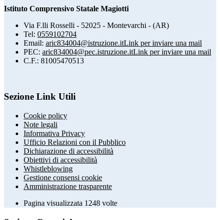
Istituto Comprensivo Statale Magiotti
Via F.lli Rosselli - 52025 - Montevarchi - (AR)
Tel:
0559102704
Email:
aric834004@istruzione.it
Link per inviare una mail
PEC:
aric834004@pec.istruzione.it
Link per inviare una mail
C.F.: 81005470513
Sezione Link Utili
Cookie policy
Note legali
Informativa Privacy
Ufficio Relazioni con il Pubblico
Dichiarazione di accessibilità
Obiettivi di accessibilità
Whistleblowing
Gestione consensi cookie
Amministrazione trasparente
Pagina visualizzata
1248
volte