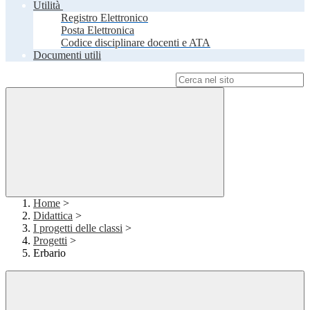
Utilità
Registro Elettronico
Posta Elettronica
Codice disciplinare docenti e ATA
Documenti utili
Campo di ricerca per le pagine del sito
Home
>
Didattica
>
I progetti delle classi
>
Progetti
>
Erbario