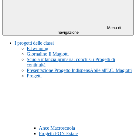
Menu di
navigazione
I progetti delle classi
E-twinning
Giornalino Il Magiotti
Scuola infanzia-primaria: conclusi i Progetti di
continuità
Presentazione Progetto IndispensAbile all'I.C. Magiotti
Progetti
Ance Macroscuola
Progetti PON Estate