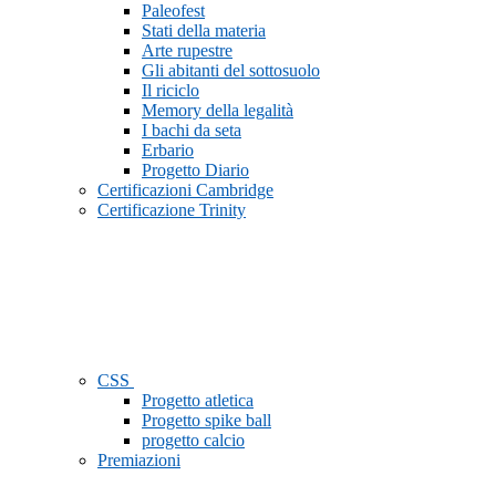
Paleofest
Stati della materia
Arte rupestre
Gli abitanti del sottosuolo
Il riciclo
Memory della legalità
I bachi da seta
Erbario
Progetto Diario
Certificazioni Cambridge
Certificazione Trinity
CSS
Progetto atletica
Progetto spike ball
progetto calcio
Premiazioni